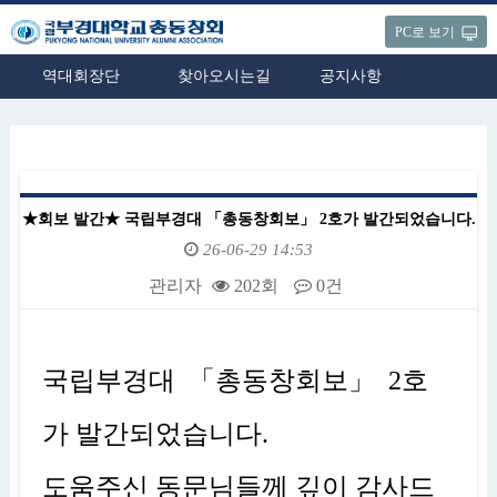
PC로 보기
역대회장단
찾아오시는길
공지사항
★회보 발간★ 국립부경대 「총동창회보」 2호가 발간되었습니다.
26-06-29 14:53
관리자
202회
0건
본문
국립부경대 「총동창회보」 2호
가 발간되었습니다.
도움주신 동문님들께 깊이 감사드