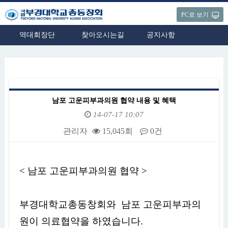
PC로 보기
역대회장단
찾아오시는길
공지사항
남포 고운피부과의원 협약 내용 및 혜택
14-07-17 10:07
관리자
15,045회
0건
본문
< 남포 고운피부과의원 협약 >
부경대학교총동창회와 남포 고운피부과의
원이 의료협약을 하였습니다.