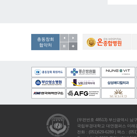
총동창회
협약처
(우편번호 48513) 부산광역시 남구
국립부경대학교 대연캠퍼스 미래관
전화 : (051)629-6289 | 팩스 : (051)