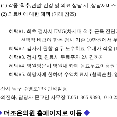
1) 각종 '척추,관절' 건강 및 의료 상담 시 [상담서비스
2) 의료비에 대한 혜택 (아래 참조)
혜택
#1.
최초 검사시
EMG(
차세대 척추 근육 진단
선택적 비급여 항목 검사 기존
10
만원에서 
혜택
#2.
검사시 원할 경우 도수치료 우대가 적용
(
혜택
#3.
검사 및 진료시 무료주차
2
시간까지
혜택
#4.
병원방문시 병원내 카페 음료무료이용권
혜택
#5.
희망자에 한하여 수액치료시
(
혈액순환
,
부산시 남구 수영로
233
민석빌딩
의전화, 담당자 문교민 사무장
T.051-865-9393,
010-2
◆
더조은의원 홈페이지로 이동
◆