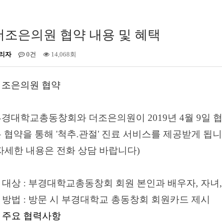
더조은의원 협약 내용 및 혜택
리자
0건
14,068회
더조은의원 협약
부경대학교총동창회와 더조은의원이
2019
년
4
월
9
일 
 협약을 통해 '척추.관절' 진료 서비스를 제공받게 됩
자세한 내용은 전화 상담 바랍니다
)
.
대상
:
부경대학교총동창회 회원 본인과 배우자, 자녀,
.
방법
:
방문 시 부경대학교 총동창회 회원카드 제시
. 주요 협력사항