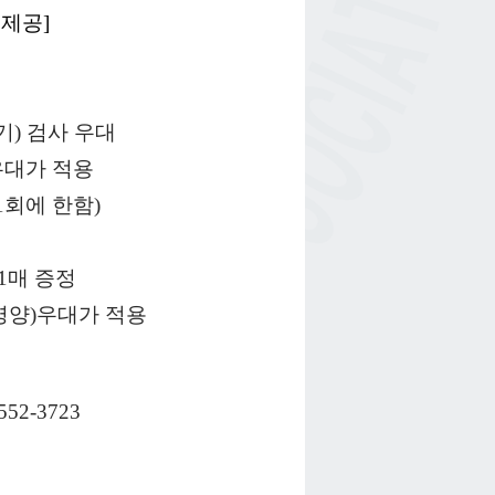
 제공]
기
)
검사 우대
우대가 적용
1
회에 한함
)
1
매 증정
영양
)
우대가 적용
552-3723