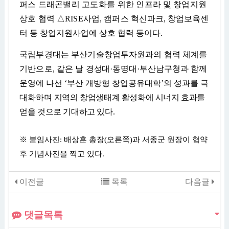
퍼스
드래곤밸리 고도화를 위한 인
프라 및 창업지원
상호 협력
△
RISE
사업
,
캠퍼스 혁
신파크
,
창업보육센
터 등 창업지원사업에 상호 협력 등이다
.
국립부경대는 부산기술창업투자원과의 협력 체계를
기반으로
,
같은 날
경
성대
·
동명대
·
부산남구청과 함께
운영에 나선
‘
부산 개방형 창업공유대학
’
의 성과를
극
대화하며 지
역의 창업생태계 활성화에 시너지 효과를
얻을 것으로 기대하고 있다
.
※
붙임사진
:
배상훈 총장
(
오른쪽
)
과 서종군 원장이 협약
후 기념사진을 찍고 있다
.
이전글
목록
다음글
댓글목록