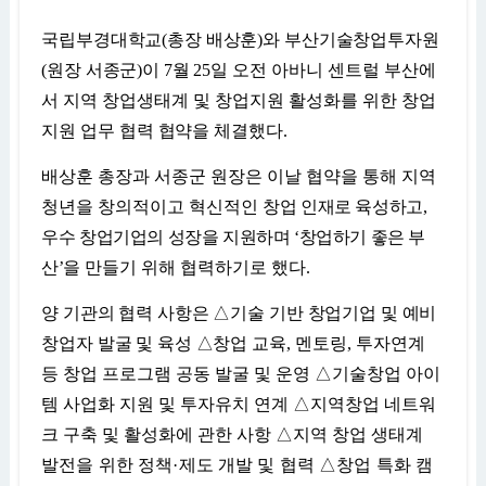
국립부경대학교
(
총장 배상훈
)
와 부산기술창업투자원
(
원장 서종군
)
이
7
월
25
일 오전
아바니
센트럴 부산에
서 지역 창업생태계 및 창업지원 활성화를 위한 창업
지원 업
무 협력 협약을
체결했다
.
배상훈 총장과 서종군 원장은 이날 협약을 통해 지역
청년을 창의적이고 혁신적인
창업 인재로 육성하고
,
우수 창업기업의 성장을 지원하며
‘
창업하기 좋은 부
산
’
을
만들기 위해 협력하기로 했다
.
양 기관의 협력 사항은
△
기술 기반 창업기업 및 예비
창업자 발굴 및 육성
△
창업
교육
,
멘토링
,
투자연계
등 창업 프로그램 공동 발굴 및 운영
△
기술창업 아이
템 사업화 지원 및 투자유치 연계
△
지역창업 네트워
크 구축 및 활성화에 관한 사항
△
지역 창업 생태계
발전을 위한 정책
·
제도 개발 및 협력
△
창업 특화 캠