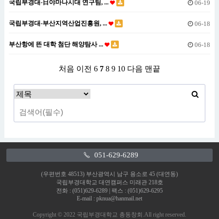
국립부경대-日야마나시대 연구팀, ...
06-19
국립부경대-부산지역산업진흥원, ...
06-18
부산항에 뜬 대학 첨단 해양탐사 ...
06-18
처음
이전
6
7
8
9
10
다음
맨끝
051-629-6289
(우편번호 48513) 부산광역시 남구 용소로 45 (대연동)
국립부경대학교 대연캠퍼스 미래관 218호
전화 : (051)629-6289 | 팩스 : (051)629-6295
E-mail : pknua@hanmail.net
Copyright © 2022 국립부경대학교 총동창회.All right reserved.