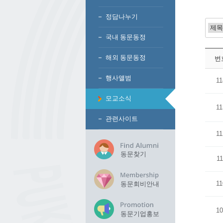
정담나누기
국내 동문동정
해외 동문동정
번
행사앨범
11
모교소식
11
관련사이트
11
동문찾기
11
11
동문회비안내
10
동문기업홍보