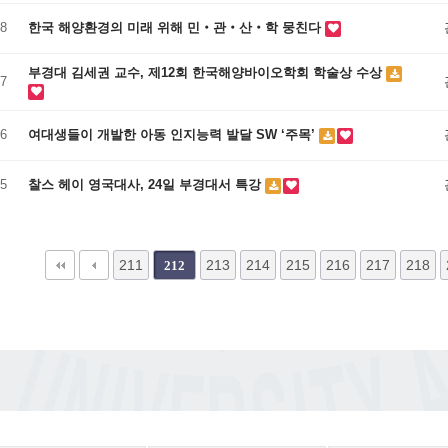
8
한국 해양환경의 미래 위해 민‧관‧산‧학 뭉친다
부경대 김세권 교수, 제12회 한국해양바이오학회 학술상 수상
7
6
여대생들이 개발한 아동 인지능력 발달 SW ‘주목’
5
찰스 헤이 영국대사, 24일 부경대서 특강
다음
맨끝
211
213
214
215
216
217
218
212