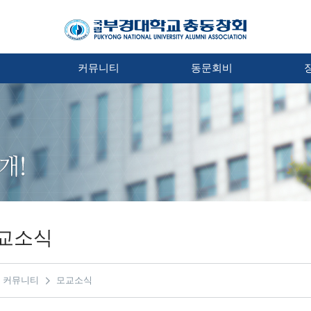
처
커뮤니티
동문회비
교소식
커뮤니티
모교소식