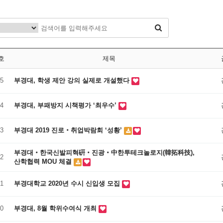
호
제목
5
부경대, 학생 제안 강의 실제로 개설했다
4
부경대, 부패방지 시책평가 ‘최우수’
3
부경대 2019 진로‧취업박람회 ‘성황’
부경대‧한국신발피혁硏‧진광‧中한투테크놀로지(韓拓科技),
2
산학협력 MOU 체결
1
부경대학교 2020년 수시 신입생 모집
0
부경대, 8월 학위수여식 개최