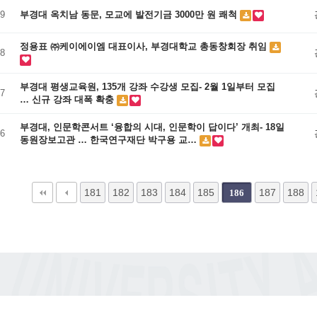
9
부경대 옥치남 동문, 모교에 발전기금 3000만 원 쾌척
정용표 ㈜케이에이엠 대표이사, 부경대학교 총동창회장 취임
8
부경대 평생교육원, 135개 강좌 수강생 모집- 2월 1일부터 모집
7
… 신규 강좌 대폭 확충
부경대, 인문학콘서트 ‘융합의 시대, 인문학이 답이다’ 개최- 18일
6
동원장보고관 … 한국연구재단 박구용 교…
다음
맨끝
181
182
183
184
185
187
188
186