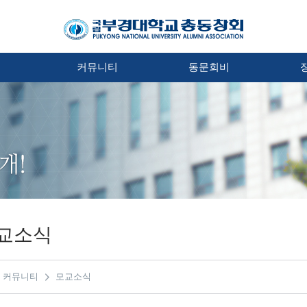
처
커뮤니티
동문회비
교소식
커뮤니티
모교소식