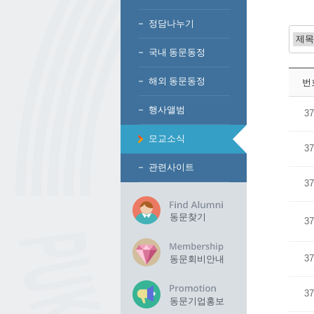
정담나누기
국내 동문동정
해외 동문동정
번
행사앨범
37
모교소식
37
관련사이트
37
동문찾기
37
37
동문회비안내
37
동문기업홍보