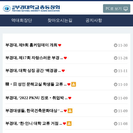
PC로 보기
역대회장단
찾아오시는길
공지사항
부경대, 제9회 홈커밍데이 개최
11-30
부경대, 제17회 자랑스러운 부경 ...
11-28
부경대, 대학 상징 공간 ‘백경광 ...
11-11
韓‧日 성인 문해교실 학생들 교류 ...
11-10
부경대, ‘2022 PKNU 진로‧취업박 ...
11-09
부경대생들, 한국건축문화대상 ‘ ...
11-09
부경대, ‘한-인니 대학 교류 거점 ...
11-08