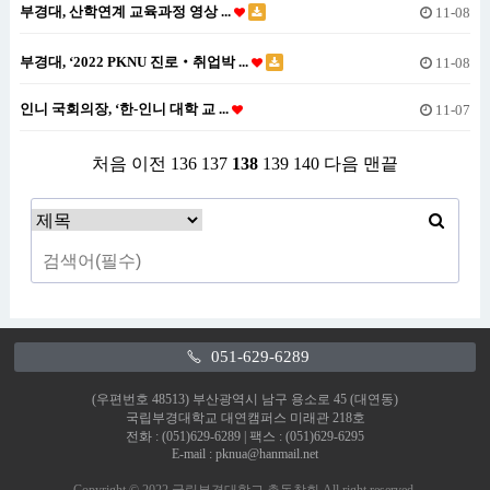
부경대, 산학연계 교육과정 영상 ...
11-08
부경대, ‘2022 PKNU 진로‧취업박 ...
11-08
인니 국회의장, ‘한-인니 대학 교 ...
11-07
처음
이전
136
137
138
139
140
다음
맨끝
051-629-6289
(우편번호 48513) 부산광역시 남구 용소로 45 (대연동)
국립부경대학교 대연캠퍼스 미래관 218호
전화 : (051)629-6289 | 팩스 : (051)629-6295
E-mail : pknua@hanmail.net