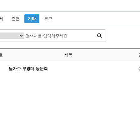
체
결혼
기타
부고
호
제목
남가주 부경대 동문회