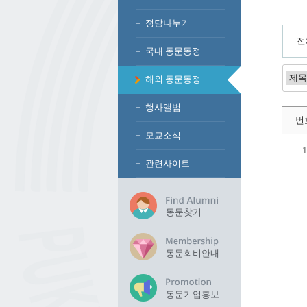
정담나누기
전
국내 동문동정
해외 동문동정
행사앨범
번
모교소식
1
관련사이트
동문찾기
동문회비안내
동문기업홍보