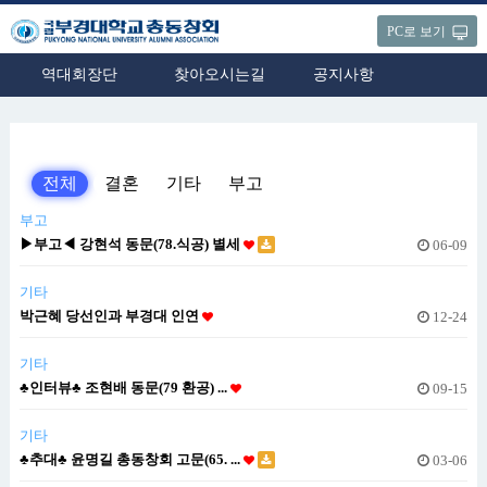
PC로 보기
역대회장단
찾아오시는길
공지사항
전체
결혼
기타
부고
부고
▶부고◀ 강현석 동문(78.식공) 별세
06-09
기타
박근혜 당선인과 부경대 인연
12-24
기타
♣인터뷰♣ 조현배 동문(79 환공) ...
09-15
기타
♣추대♣ 윤명길 총동창회 고문(65. ...
03-06