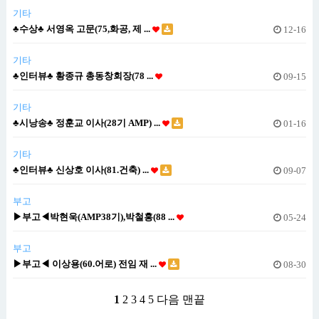
기타
♣수상♣ 서영옥 고문(75,화공, 제 ...
12-16
기타
♣인터뷰♣ 황종규 총동창회장(78 ...
09-15
기타
♣시낭송♣ 정훈교 이사(28기 AMP) ...
01-16
기타
♣인터뷰♣ 신상호 이사(81.건축) ...
09-07
부고
▶부고◀박현욱(AMP38기),박철홍(88 ...
05-24
부고
▶부고◀ 이상용(60.어로) 전임 재 ...
08-30
1
2
3
4
5
다음
맨끝