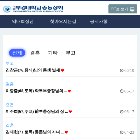
PC로 보기
역대회장단
찾아오시는길
공지사항
전체
결혼
기타
부고
부고
김창근(76,증식)님의 동생 별세
06-19
결혼
이종출(68,토목) 학무부총장님의 ...
06-17
결혼
이주희(67,수교) 前부총장님의 장 ...
06-17
결혼
김태헌(71,토목) 동문님의 자녀 ...
04-23