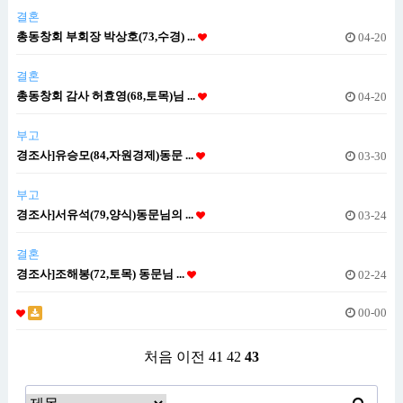
결혼
총동창회 부회장 박상호(73,수경) ...
04-20
결혼
총동창회 감사 허효영(68,토목)님 ...
04-20
부고
경조사]유승모(84,자원경제)동문 ...
03-30
부고
경조사]서유석(79,양식)동문님의 ...
03-24
결혼
경조사]조해봉(72,토목) 동문님 ...
02-24
00-00
처음
이전
41
42
43