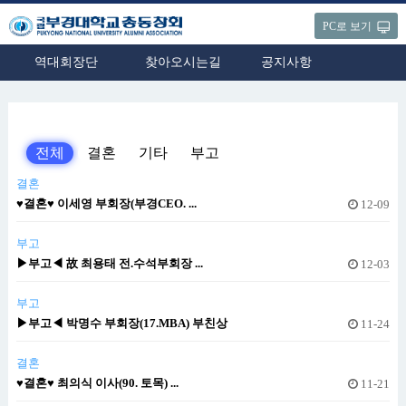
PC로 보기
역대회장단
찾아오시는길
공지사항
전체
결혼
기타
부고
결혼
♥결혼♥ 이세영 부회장(부경CEO. ...
12-09
부고
▶부고◀ 故 최용태 전.수석부회장 ...
12-03
부고
▶부고◀ 박명수 부회장(17.MBA) 부친상
11-24
결혼
♥결혼♥ 최의식 이사(90. 토목) ...
11-21