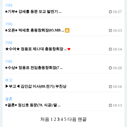
기타
♣기부♣ 강세흥 동문 모교 발전기 ...
10-27
기타
♣오픈♣ 박세호 총동창회장(05.MB ...
10-23
기타
★수여★ 정용표 제12대 총동창회장 ...
10-14
기타
♣수상♣ 정용표 전임총동창회장(7 ...
10-20
부고
▶부고◀ 김인갑 이사(88.전기) 부친상
10-16
결혼
♥결혼♥ 정신호 동문(78. 식공) 딸 ...
10-13
처음
1
2
3
4
5
다음
맨끝