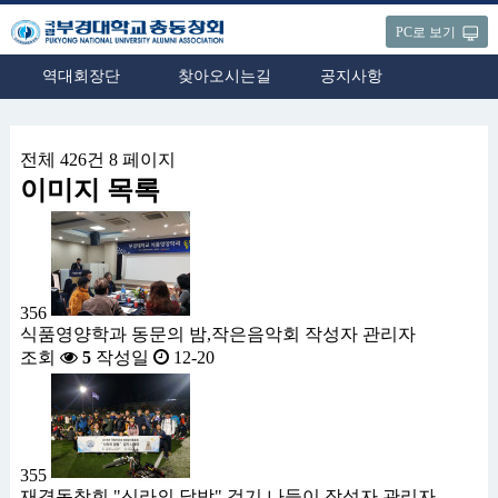
PC로 보기
역대회장단
찾아오시는길
공지사항
전체 426건
8 페이지
이미지 목록
356
식품영양학과 동문의 밤,작은음악회
작성자
관리자
조회
5
작성일
12-20
355
재경동창회 "신라의 달밤" 걷기 나들이
작성자
관리자