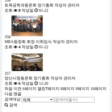
359
토목공학과동문회 정기총회
작성자
관리자
조회
8
작성일
01-22
358
MBA동창회 회장 이취임식
작성자
관리자
조회
4
작성일
01-22
357
양산시청동문회 정기총회
작성자
관리자
조회
6
작성일
12-20
처음
이전
6
페이지
열린
7
페이지
8
페이지
9
페이지
10
페이지
다음
맨끝
검색대상
검색