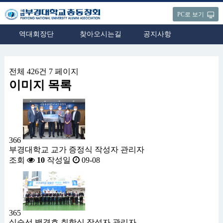
PC로 보기
역대회장단
찾아오시는길
공지사항
전체 426건
7 페이지
이미지 목록
366
부경대학교 교가 증정식
작성자
관리자
조회
10
작성일
09-08
365
실습선 백경호 취항식
작성자
관리자