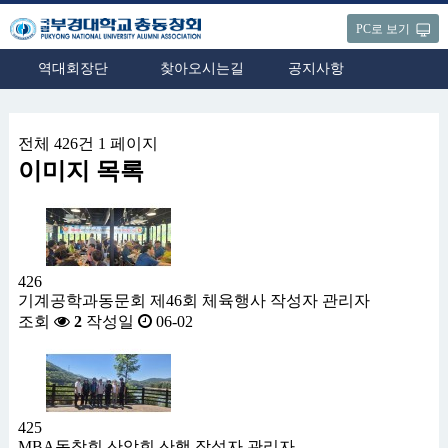
PC로 보기
역대회장단
찾아오시는길
공지사항
전체 426건
1 페이지
이미지 목록
426
기계공학과동문회 제46회 체육행사
작성자
관리자
조회
2
작성일
06-02
425
MBA동창회 산악회 산행
작성자
관리자