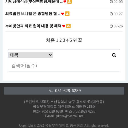
시민장례식장(부산백병원,해운대 ...
02-05
의료법인 브니엘 온 종합병원 협 ...
09-27
누네빛안과 의료 협약 내용 및 혜택
07-26
처음
1
2
3
4
5
맨끝
051-629-6289
(우편번호 48513) 부산광역시 남구 용소로 45 (대연동)
국립부경대학교 대연캠퍼스 미래관 218호
전화 : (051)629-6289 | 팩스 : (051)629-6295
E-mail : pknua@hanmail.net
Copyright © 2022 국립부경대학교 총동창회.All right reserved.