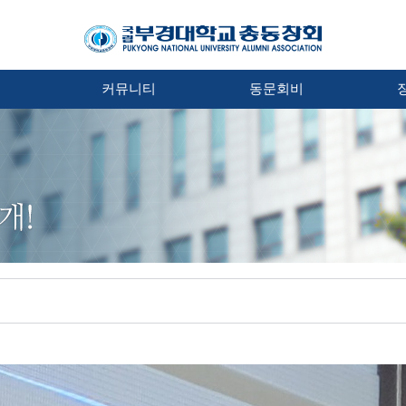
처
커뮤니티
동문회비