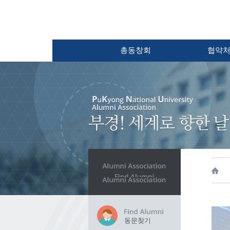
총동창회
협약
동문찾기