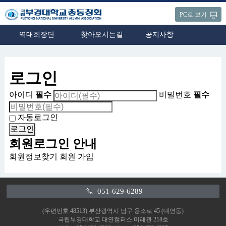
PC로 보기
역대회장단
찾아오시는길
공지사항
로그인
아이디
필수
비밀번호
필수
자동로그인
회원로그인 안내
회원정보찾기
회원 가입
051-629-6289
(우편번호 48513) 부산광역시 남구 용소로 45 (대연동)
국립부경대학교 대연캠퍼스 미래관 218호