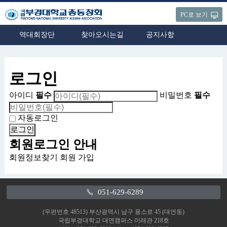
PC로 보기
역대회장단
찾아오시는길
공지사항
로그인
아이디
필수
비밀번호
필수
자동로그인
회원로그인 안내
회원정보찾기
회원 가입
051-629-6289
(우편번호 48513) 부산광역시 남구 용소로 45 (대연동)
국립부경대학교 대연캠퍼스 미래관 218호