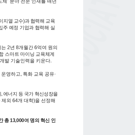
도체
’
분야 전문 인재를 매년
이지열 교수
)
과 협력해
교육
입주 예정 기업과 협력해 실
서는
2
년
8
개월간
6
억여 원의
합 스
마트 마이닝 교육체계
개발 기술인력을 키운다
.
을 운영하고
,
특화 교육 공유
·
체
,
에너지 등 국가
혁신성장을
 제외
64
개 대학
)
을 선정해
간 총
13,000
여 명의 혁신 인