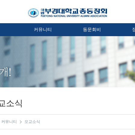
처
커뮤니티
동문회비
교소식
커뮤니티
모교소식