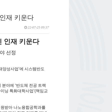
 인재 키운다
22-07-25 09:37
 인재 키운다
분야 선정
인재양성사업
’
에 시스템반도
체 분야에
‘
반도체 전공 트랙
마이닝 특화대학사업
’(
책임교
 지원받아 나노융합공학과를