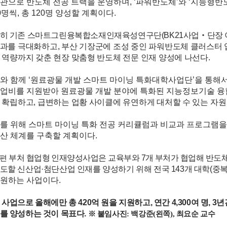
관으로 반도체 전공 트랙을 운영하며
, ‘
파워반도체
’
와
‘
지능형반
0
명씩
,
총
120
명 양성할 계획이다
.
히 기존 스마트그린융복합소재인재육성연구단
(BK21
사업
‧
단장 
과를 극대화하고
,
부산 기장군에 조성 중인 파워반도체 클러스터 
 역량까지 갖춘 현장 맞춤형 반도체 전문 인재 양성에 나선다
.
와 함께
‘
원료광물 개발 스마트 마이닝 특화대학사업단
’
을 통해
업비를 지원받아 원료광물 개발 분야에 특화된 지능정보기술 융
 확립하고
,
급변하는 업황 사이클에 유연하게 대처할 수 있는
자원
를 위해 스마트 마이닝 특화 전공 커리큘럼과 비교과 프로그램
산 체계를 구축할 계획이다
.
부처 협업형 인재양성사업은 교육부와
7
개 부처가 협업해 반도
한편
도할 신산업
·
첨단산업 인재를 양성하기 위해 전국
143
개 대학
(
중복
원하는 사업이다
.
 사업으로 올해에만 총
420
억 원을 지원하고
,
연간
4,300
여 명
, 3
년
를 양성하는 것이 목표다
.
※
붙임사진
:
백강준
(
왼쪽
),
최요순 교수