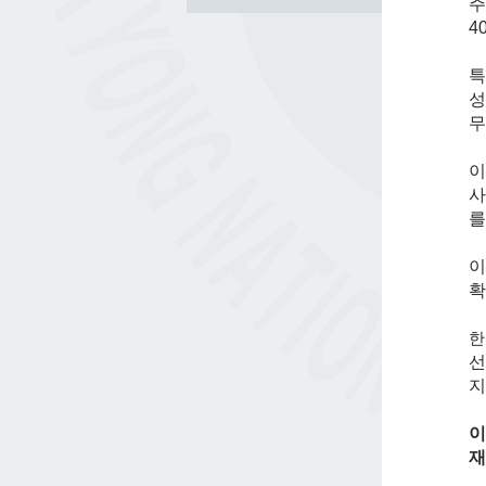
주
4
특
성
무
이
사
를
이
확
선
지
이
재