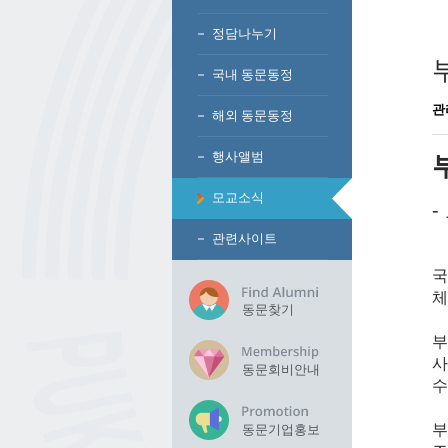
정담나누기
국내 동문동정
관
해외 동문동정
행사앨범
모교소식
-
관련사이트
국
체
동문찾기
부
사
동문회비안내
수
동문기업홍보