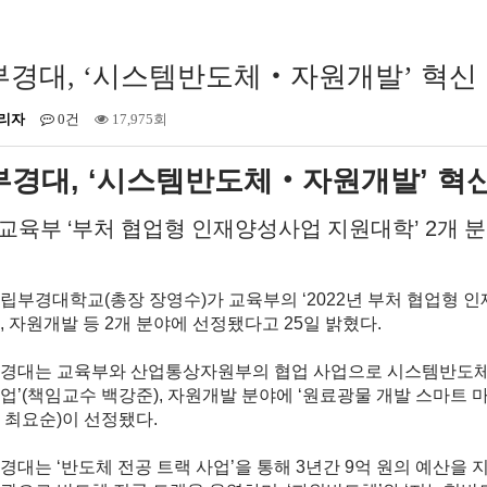
부경대, ‘시스템반도체‧자원개발’ 혁신
리자
0건
17,975회
부경대
, ‘
시스템반도체
‧
자원개발
’
혁신
교육부
‘
부처 협업형 인재양성사업 지원대학
’ 2
개 
립부경대학교
(
총장 장영수
)
가 교육부의
‘2022
년 부처 협업형 
,
자원개발 등
2
개 분야에 선정됐다고
25
일 밝혔다
.
경대는 교육부와 산업통상자원부의 협업 사업으로 시스템반도
업
’(
책임교수 백강준
),
자원개발 분야에
‘
원료광물 개발 스마트 
 최요순
)
이 선정됐다
.
부경대는
‘
반도체 전공 트랙 사업
’
을 통해
3
년간
9
억 원의 예산을