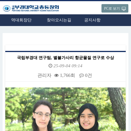
PC로 보기
역대회장단
찾아오시는길
공지사항
국립부경대 연구팀, 별불가사리 항균물질 연구로 수상
25-09-04 09:14
관리자
1,766회
0건
본문