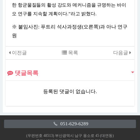
한 항균물질들의 활성 강도와 메커니즘을
규명하는 바이
오 연구를 지속할 계획이다
.”
라고 밝혔다
.
※
붙임사진
:
푸트리 석사과정생
(
오른쪽
)
과 아나 연구
원
이전글
목록
다음글
댓글목록
등록된 댓글이 없습니다.
051-629-6289
(우편번호 48513) 부산광역시 남구 용소로 45 (대연동)