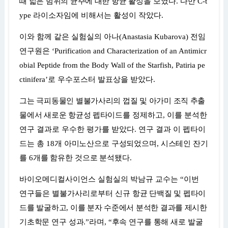
때 넓은 범위의 균주에 대한 항균
활성을 보였다
.
다만
C-t
ype
라이소자임에 비해서는 활성이 작았다
.
이와 함께 같은 실험실의 아나
(Anastasia Kubarova)
전임
연구원은
‘Purification and Characterization of an Antimicr
obial Peptide from the Body Wall of the Starfish, Patiria pe
ctinifera’
로 우수포스터 발표상을 받았다
.
그는 극피동물인 별불가사리의 껍질 및 아가미 조직 추출
물에서 새로운 항균성 펩타이드를
정제하고
,
이를 분석한
연구 결과로 우수한 평가를 받았다
.
연구 결과 이 펩타이
드는 총
18
개 아미노산으로 구성되었으며
,
시스테인 잔기
를
6
개를 함유한 것으로 분석됐다
.
바이오메디컬사이언스 실험실의 박남규 교수는
“
이번
연구들은 별불가사리로부터 신규
항균 단백질 및 펩타이
드를 발굴하고
,
이를 분자 수준에서 분석한 결과를 제시한
기초학문
연구 성과
.”
라며
, “
후속 연구를 통해 새로 발굴