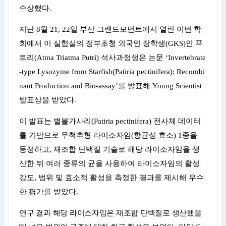
수상했다
.
지난
8
월
21, 22
일 부산 그랜드모먼트에서 열린 이번 학
회에서 이 실험실의 정부초청 외국인 장학생
(GKS)
인 푸
트리
(Atma Triatma Putri)
석사과정생은 논문
‘Invertebrate
-type Lysozyme from Starfish(Patiria pectinifera): Recombi
nant Production and Bio-assay’
를 발표해
Young Scientist
발표상을 받았다
.
이 발표는 별불가사리
(Patiria pectinifera)
전사체 데이터
를 기반으로 무척추형 라이소자임
(
항균성 효소
) 1
종을
동정하고
,
재조합 단백질 기술로 해당 라이소자임을 생
산한 뒤 여러 종류의 균을 사용하여 라이소자임의 활성
강도
,
범위 및 효소적 활성을 측정한 결과를 제시해 우수
한 평가를 받았다
.
연구 결과 해당 라이소자임은 재조합 단백질로 생산했을