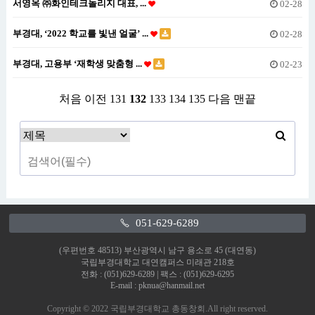
서영옥 ㈜화인테크놀리지 대표, ...
02-28
부경대, ‘2022 학교를 빛낸 얼굴’ ...
02-28
부경대, 고용부 ‘재학생 맞춤형 ...
02-23
처음
이전
131
132
133
134
135
다음
맨끝
051-629-6289
(우편번호 48513) 부산광역시 남구 용소로 45 (대연동)
국립부경대학교 대연캠퍼스 미래관 218호
전화 : (051)629-6289 | 팩스 : (051)629-6295
E-mail : pknua@hanmail.net
Copyright © 2022 국립부경대학교 총동창회.All right reserved.