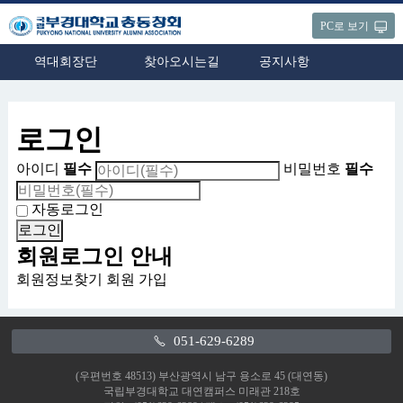
PC로 보기
역대회장단
찾아오시는길
공지사항
로그인
아이디
필수
비밀번호
필수
자동로그인
회원로그인 안내
회원정보찾기
회원 가입
051-629-6289
(우편번호 48513) 부산광역시 남구 용소로 45 (대연동)
국립부경대학교 대연캠퍼스 미래관 218호