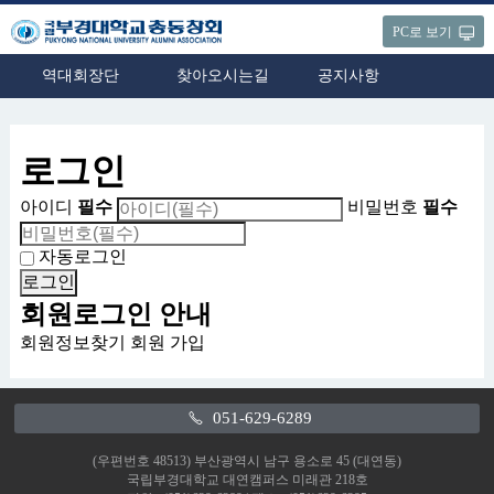
PC로 보기
역대회장단
찾아오시는길
공지사항
로그인
아이디
필수
비밀번호
필수
자동로그인
회원로그인 안내
회원정보찾기
회원 가입
051-629-6289
(우편번호 48513) 부산광역시 남구 용소로 45 (대연동)
국립부경대학교 대연캠퍼스 미래관 218호