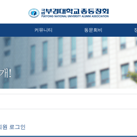
처
커뮤니티
동문회비
회원 로그인