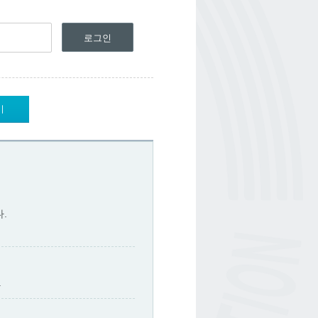
기
.
.