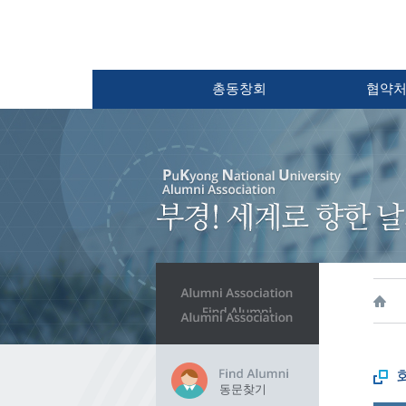
총동창회
협약
동문찾기