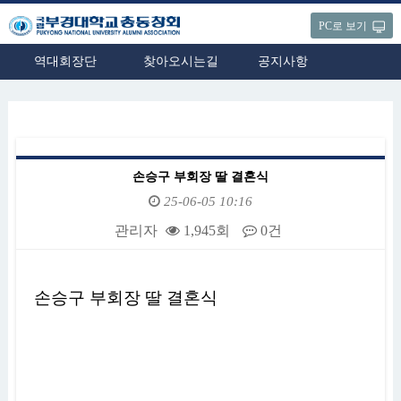
PC로 보기
역대회장단
찾아오시는길
공지사항
손승구 부회장 딸 결혼식
25-06-05 10:16
관리자
1,945회
0건
본문
손승구 부회장 딸 결혼식