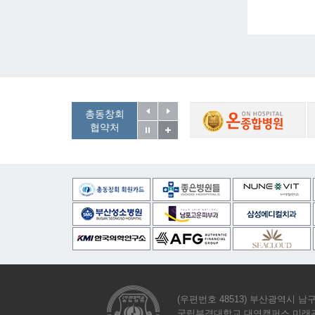
총동창회
협약처
(우편번호 48513) 부산광역시 남구
국립부경대학교 대연캠퍼스 미래관