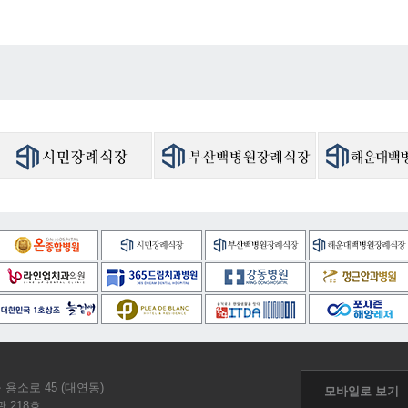
 용소로 45 (대연동)
모바일로 보기
 218호