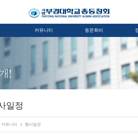
처
커뮤니티
동문회비
사일정
커뮤니티
행사일정