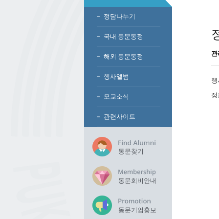
정담나누기
국내 동문동정
관
해외 동문동정
행사앨범
행사
정
모교소식
관련사이트
동문찾기
동문회비안내
동문기업홍보